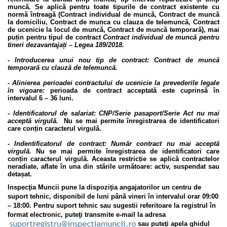
muncă. Se aplică pentru toate tipurile de contract existente cu
normă întreagă (Contract individual de muncă, Contract de muncă
la domiciliu, Contract de munca cu clauza de telemuncă, Contract
de ucenicie la locul de muncă, Contract de muncă temporară), mai
puțin pentru tipul de contract
Contract individual de muncă pentru
tineri dezavantajați – Legea 189/2018.
-
Introducerea unui nou tip de contract: Contract de muncă
temporară cu clauză de telemuncă.
-
Alinierea perioadei contractului de ucenicie la prevederile legale
în vigoare:
perioada de contract acceptată este cuprinsă în
intervalul 6 – 36 luni.
-
Identificatorul de salariat: CNP/Serie pasaport/Serie Act nu mai
acceptă virgulă.
Nu se mai permite înregistrarea de identificatori
care conțin caracterul virgulă.
-
Indentificatorul de contract: Număr contract nu mai acceptă
virgulă.
Nu se mai permite înregistrarea de identificatori care
conțin caracterul virgulă. Aceasta restricție se aplică contractelor
neradiate, aflate în una din stările următoare: activ, suspendat sau
detașat.
Inspecţia Muncii pune la dispoziţia angajatorilor un centru de
suport tehnic, disponibil de luni până vineri în intervalul orar 09:00
– 18:00. Pentru suport tehnic sau sugestii referitoare la registrul în
format electronic, puteţi transmite e-mail la adresa
sau puteţi apela ghidul