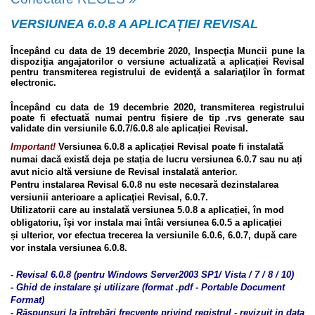
VERSIUNEA 6.0.8 A APLICAȚIEI REVISAL
Începând cu data de
19 decembrie 2020
, Inspecţia Muncii pune la
dispoziţia angajatorilor o versiune actualizată a aplicației Revisal
pentru transmiterea registrului de evidenţă a salariaţilor în format
electronic.
Începând cu data de 19 decembrie 2020, transmiterea registrului
poate fi efectuată numai pentru fișiere de tip .rvs generate sau
validate din versiunile 6.0.7/6.0.8 ale aplicației Revisal.
Important!
Versiunea 6.0.8 a aplicației Revisal poate fi instalată
numai dacă există deja pe stația de lucru versiunea 6.0.7 sau nu ați
avut nicio altă versiune de Revisal instalată anterior.
Pentru instalarea Revisal 6.0.8 nu este necesară dezinstalarea
versiunii anterioare a aplicaţiei Revisal, 6.0.7.
Utilizatorii care au instalată versiunea 5.0.8 a aplicației, în mod
obligatoriu, îşi vor instala mai întâi versiunea 6.0.5 a aplicației
și ulterior, vor efectua trecerea la versiunile 6.0.6, 6.0.7, după care
vor instala versiunea 6.0.8.
-
Revisal 6.0.8 (pentru Windows Server2003 SP1/ Vista / 7 / 8 / 10)
-
Ghid de instalare şi utilizare (format .pdf - Portable Document
Format)
- Răspunsuri la întrebări frecvente privind registrul - revizuit in data