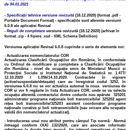
de 04.01.2021
-
Specificaţii tehnice versiune revizuită
(18.12.2020) (format .pdf -
Portable Document Format) - specificațiile sunt aferente versiunii
6.0.8 ale aplicației Revisal
-
Reguli de completare
versiune revizuită (18.12.2020) (arhivat în
format .zip - 4 fişiere .xsd - XML Schema Definition)
Versiunea aplicației Revisal 6.0.8 cuprinde o serie de elemente noi:
-
Actualizarea nomenclatorului COR
Actualizarea Clasificării Ocupaţiilor din România, în conformitate
cu Ordinul de modificare şi completare a Clasificării Ocupaţiilor
din România - nivel de ocupaţie emis de Ministerul Muncii și
Protecţiei Sociale și Institutul Naţional de Statistică nr. 1.477/
12.10.2020 / 1.056/14.10.2020. Contractele în vigoare
(active/suspendate/detașate) care au înregistrat codul 3252, în
versiunea 6.0.8 nu se vor actualiza automat la noua versiunea de
COR și vor fi regăsite în lista Actualizare COR, unde se va selecta
ocupația aferentă contractului dintre codurile nou apărute
325201
administrator programe naţionale boli transmisibile/ 325202 agent
reţea boli transmisibile/325203 asistent coordonator programe
naţionale curative şi boli netransmisibile
(sau oricare alta ocupație
validă din nomenclatorul actualizat).
-
Introducerea unui nou atribut pentru câmpul Tip normă:
Normă
întreagă conform OUG 132/2020
,
care are asociate informații
referitoare la durata timp muncă, tip interval repartizare și timp