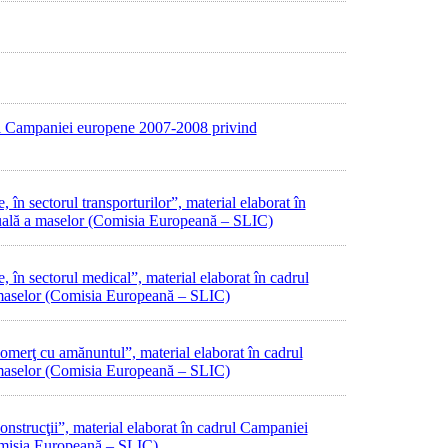
rul Campaniei europene 2007-2008 privind
în sectorul transporturilor”, material elaborat în
ală a maselor (Comisia Europeană – SLIC)
 în sectorul medical”, material elaborat în cadrul
maselor (Comisia Europeană – SLIC)
 comerţ cu amănuntul”, material elaborat în cadrul
maselor (Comisia Europeană – SLIC)
construcţii”, material elaborat în cadrul Campaniei
misia Europeană – SLIC)