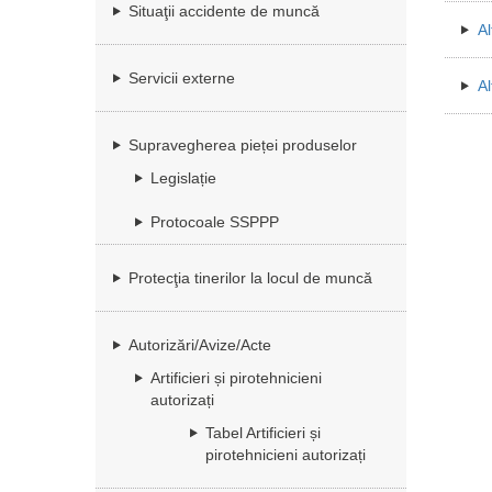
Situaţii accidente de muncă
Al
Servicii externe
Al
Supravegherea pieței produselor
Legislație
Protocoale SSPPP
Protecţia tinerilor la locul de muncă
Autorizări/Avize/Acte
Artificieri și pirotehnicieni
autorizați
Tabel Artificieri și
pirotehnicieni autorizați