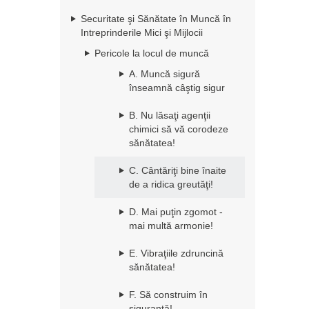
Securitate şi Sănătate în Muncă în
Intreprinderile Mici şi Mijlocii
Pericole la locul de muncă
A. Muncă sigură
înseamnă câştig sigur
B. Nu lăsaţi agenţii
chimici să vă corodeze
sănătatea!
C. Cântăriţi bine înaite
de a ridica greutăţi!
D. Mai puţin zgomot -
mai multă armonie!
E. Vibraţiile zdruncină
sănătatea!
F. Să construim în
siguranţă!