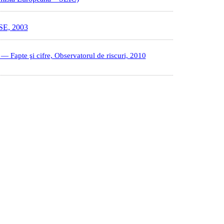
E, 2003
— Fapte şi cifre, Observatorul de riscuri, 2010