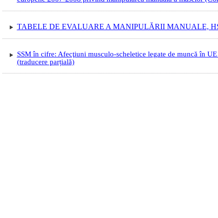
TABELE DE EVALUARE A MANIPULĂRII MANUALE, HS
SSM în cifre: Afecţiuni musculo-scheletice legate de muncă în UE 
(traducere parțială)