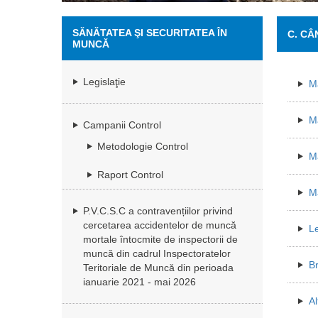
SĂNĂTATEA ŞI SECURITATEA ÎN
C. CÂ
MUNCĂ
Legislaţie
Ma
Ma
Campanii Control
Metodologie Control
Ma
Raport Control
Ma
P.V.C.S.C a contravențiilor privind
cercetarea accidentelor de muncă
Le
mortale întocmite de inspectorii de
muncă din cadrul Inspectoratelor
Br
Teritoriale de Muncă din perioada
ianuarie 2021 - mai 2026
Al