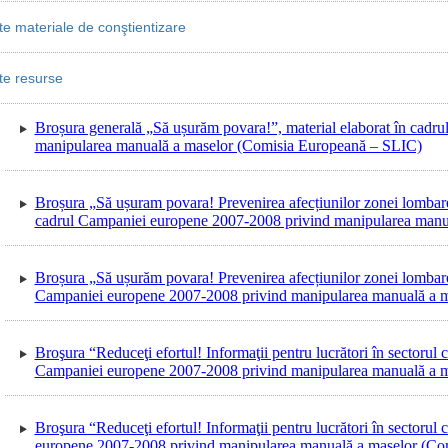
te materiale de conştientizare
te resurse
Broșura generală „Să ușurăm povara!”, material elaborat în cad
manipularea manuală a maselor (Comisia Europeană – SLIC)
Broșura „Să ușuram povara! Prevenirea afecțiunilor zonei lombare, 
cadrul Campaniei europene 2007-2008 privind manipularea manu
Broșura „Să ușurăm povara! Prevenirea afecțiunilor zonei lombare,
Campaniei europene 2007-2008 privind manipularea manuală a 
Broşura “Reduceţi efortul! Informaţii pentru lucrători în sectorul
Campaniei europene 2007-2008 privind manipularea manuală a 
Broşura “Reduceţi efortul! Informaţii pentru lucrători în sectorul 
europene 2007-2008 privind manipularea manuală a maselor (Co