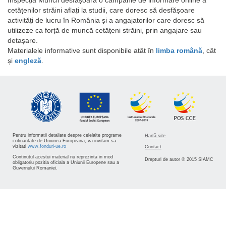
cetățenilor străini aflați la studii, care doresc să desfășoare
activități de lucru în România și a angajatorilor care doresc să
utilizeze ca forță de muncă cetățeni străini, prin angajare sau
detașare.
Materialele informative sunt disponibile atât în
limba română
, cât
și
engleză
.
Pentru informatii detaliate despre celelalte programe
Hartă site
cofinantate de Uniunea Europeana, va invitam sa
vizitati
www.fonduri-ue.ro
Contact
Continutul acestui material nu reprezinta in mod
Drepturi de autor © 2015 SIAMC
obligatoriu pozitia oficiala a Uniunii Europene sau a
Guvernului Romaniei.