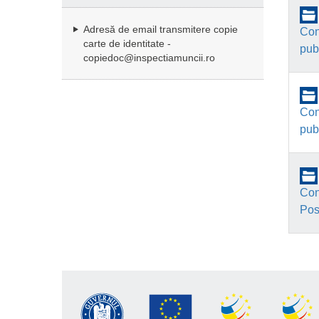
Adresă de email transmitere copie
Con
carte de identitate -
pub
copiedoc@inspectiamuncii.ro
Con
pub
Con
Pos