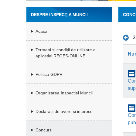
DESPRE INSPECŢIA MUNCII
CONC
Acasă
2
Termeni și condiții de utilizare a
Nu
aplicației REGES-ONLINE
Politica GDPR
Con
supe
Organizarea Inspecției Muncii
Declarații de avere și interese
Con
pub
Concurs