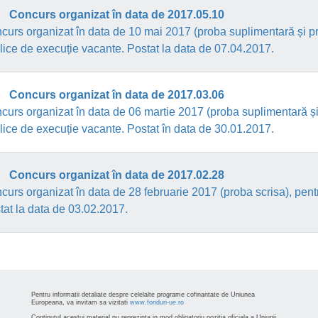
Concurs organizat în data de 2017.05.10
curs organizat în data de 10 mai 2017 (proba suplimentară și pro
lice de execuție vacante. Postat la data de 07.04.2017.
Concurs organizat în data de 2017.03.06
curs organizat în data de 06 martie 2017 (proba suplimentară și 
lice de execuție vacante. Postat în data de 30.01.2017.
Concurs organizat în data de 2017.02.28
curs organizat în data de 28 februarie 2017 (proba scrisa), pent
tat la data de 03.02.2017.
Pentru informatii detaliate despre celelalte programe cofinantate de Uniunea
Europeana, va invitam sa vizitati
www.fonduri-ue.ro
Continutul acestui material nu reprezinta in mod obligatoriu pozitia oficiala a Uniunii