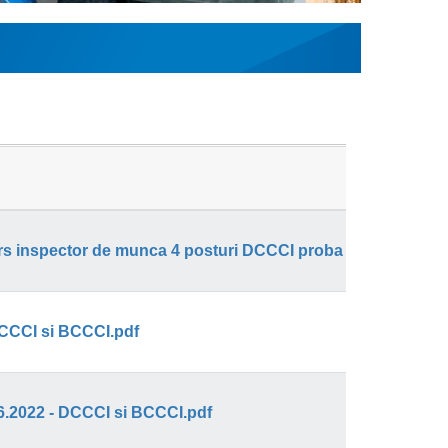
Anunt_bibliografie_tematica_atributiile_postului concurs inspector de munca 4 posturi DCCCI proba scrisa 14.06.2022.pdf
 DCCCI si BCCCI.pdf
06.2022 - DCCCI si BCCCI.pdf