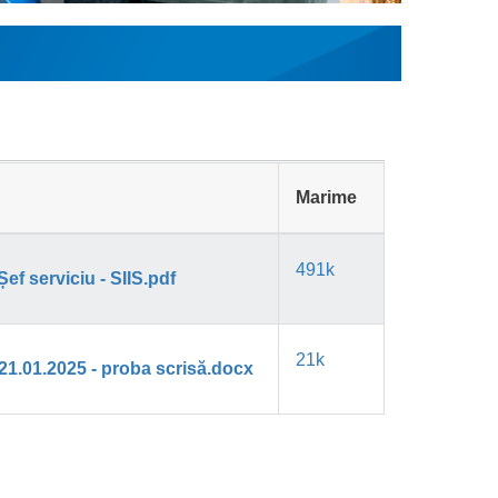
Marime
491k
f serviciu - SIIS.pdf
21k
 21.01.2025 - proba scrisă.docx