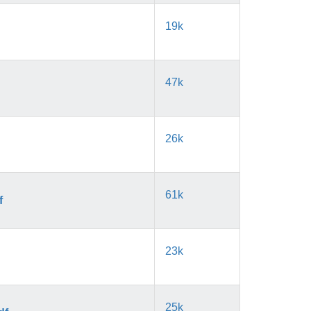
19k
47k
26k
61k
f
23k
25k