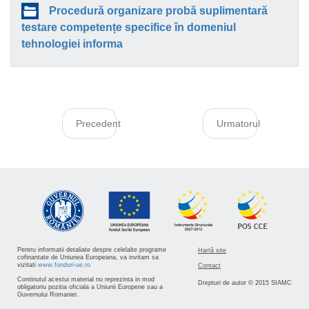
Procedură organizare probă suplimentară
testare competențe specifice în domeniul
tehnologiei informa
Precedent
Urmatorul
Pentru informatii detaliate despre celelalte programe
Hartă site
cofinantate de Uniunea Europeana, va invitam sa
vizitati
www.fonduri-ue.ro
Contact
Continutul acestui material nu reprezinta in mod
Drepturi de autor © 2015 SIAMC
obligatoriu pozitia oficiala a Uniunii Europene sau a
Guvernului Romaniei.