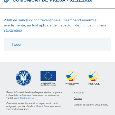
COMUNICAT DE PRESĂ - 02.11.2020
2948 de sancțiuni contravenționale, însemnând amenzi și
avertismente, au fost aplicate de inspectorii de muncă în ultima
săptămână
Tweet
Pentru informatii detaliate despre celelalte programe
Hartă site
cofinantate de Uniunea Europeana, va invitam sa
vizitati
www.fonduri-ue.ro
Contact
Continutul acestui material nu reprezinta in mod
Drepturi de autor © 2015 SIAMC
obligatoriu pozitia oficiala a Uniunii Europene sau a
Guvernului Romaniei.