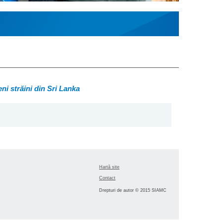
eni străini din Sri Lanka
Hartă site
Contact
Drepturi de autor © 2015 SIAMC