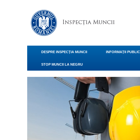
DESPRE INSPECŢIA MUNCII
INFORMAŢII PUBLI
STOP MUNCII LA NEGRU