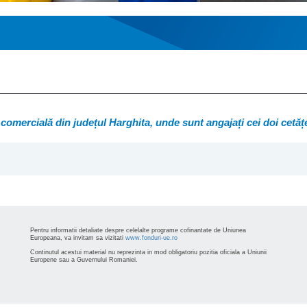
a comercială din județul Harghita, unde sunt angajați cei doi cetăț
Pentru informatii detaliate despre celelalte programe cofinantate de Uniunea
Europeana, va invitam sa vizitati
www.fonduri-ue.ro
Continutul acestui material nu reprezinta in mod obligatoriu pozitia oficiala a Uniunii
Europene sau a Guvernului Romaniei.