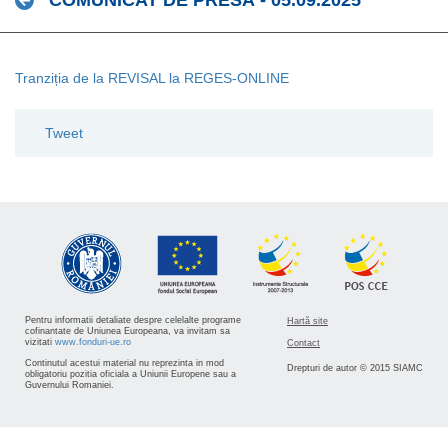
COMUNICAT DE PRESĂ - 05.09.2025
Tranziția de la REVISAL la REGES-ONLINE
Tweet
Pentru informatii detaliate despre celelalte programe
Hartă site
cofinantate de Uniunea Europeana, va invitam sa
vizitati
www.fonduri-ue.ro
Contact
Continutul acestui material nu reprezinta in mod
Drepturi de autor © 2015 SIAMC
obligatoriu pozitia oficiala a Uniunii Europene sau a
Guvernului Romaniei.