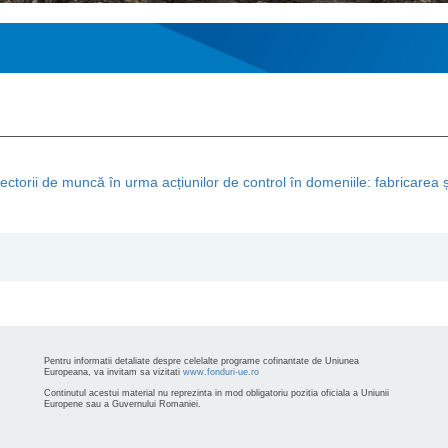
ctorii de muncă în urma acțiunilor de control în domeniile: fabricarea și
Pentru informatii detaliate despre celelalte programe cofinantate de Uniunea
Europeana, va invitam sa vizitati
www.fonduri-ue.ro
Continutul acestui material nu reprezinta in mod obligatoriu pozitia oficiala a Uniunii
Europene sau a Guvernului Romaniei.