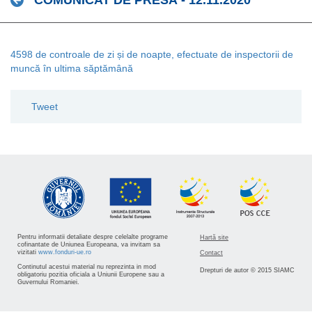
COMUNICAT DE PRESĂ - 12.11.2020
4598 de controale de zi și de noapte, efectuate de inspectorii de
muncă în ultima săptămână
Tweet
Pentru informatii detaliate despre celelalte programe
Hartă site
cofinantate de Uniunea Europeana, va invitam sa
vizitati
www.fonduri-ue.ro
Contact
Continutul acestui material nu reprezinta in mod
Drepturi de autor © 2015 SIAMC
obligatoriu pozitia oficiala a Uniunii Europene sau a
Guvernului Romaniei.