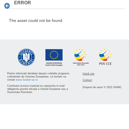
ERROR
The asset could not be found.
Pentru informatii detaliate despre celelalte programe
Hartă site
cofinantate de Uniunea Europeana, va invitam sa
vizitati
www.fonduri-ue.ro
Contact
Continutul acestui material nu reprezinta in mod
Drepturi de autor © 2015 SIAMC
obligatoriu pozitia oficiala a Uniunii Europene sau a
Guvernului Romaniei.