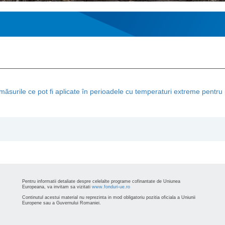
ăsurile ce pot fi aplicate în perioadele cu temperaturi extreme pentru
Pentru informatii detaliate despre celelalte programe cofinantate de Uniunea
Europeana, va invitam sa vizitati
www.fonduri-ue.ro
Continutul acestui material nu reprezinta in mod obligatoriu pozitia oficiala a Uniunii
Europene sau a Guvernului Romaniei.