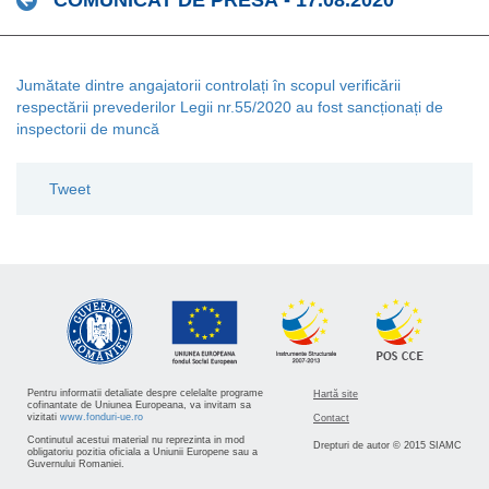
COMUNICAT DE PRESĂ - 17.08.2020
Jumătate dintre angajatorii controlați în scopul verificării
respectării prevederilor Legii nr.55/2020 au fost sancționați de
inspectorii de muncă
Tweet
Pentru informatii detaliate despre celelalte programe
Hartă site
cofinantate de Uniunea Europeana, va invitam sa
vizitati
www.fonduri-ue.ro
Contact
Continutul acestui material nu reprezinta in mod
Drepturi de autor © 2015 SIAMC
obligatoriu pozitia oficiala a Uniunii Europene sau a
Guvernului Romaniei.