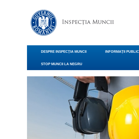
DESPRE INSPECŢIA MUNCII
INFORMAŢII PUBLI
STOP MUNCII LA NEGRU