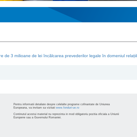
de 3 milioane de lei încălcarea prevederilor legale în domeniul relațiil
Pentru informatii detaliate despre celelalte programe cofinantate de Uniunea
Europeana, va invitam sa vizitati
www.fonduri-ue.ro
Continutul acestui material nu reprezinta in mod obligatoriu pozitia oficiala a Uniunii
Europene sau a Guvernului Romaniei.