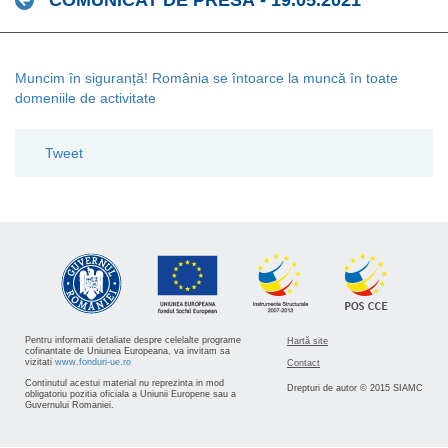
COMUNICAT DE PRESĂ - 19.05.2021
Muncim în siguranță! România se întoarce la muncă în toate
domeniile de activitate
Tweet
Pentru informatii detaliate despre celelalte programe
Hartă site
cofinantate de Uniunea Europeana, va invitam sa
vizitati
www.fonduri-ue.ro
Contact
Continutul acestui material nu reprezinta in mod
Drepturi de autor © 2015 SIAMC
obligatoriu pozitia oficiala a Uniunii Europene sau a
Guvernului Romaniei.