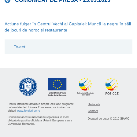
COMUNICAT DE PRESĂ - 23.03.2023
Acțiune fulger în Centrul Vechi al Capitalei: Muncă la negru în săli
de jocuri de noroc și restaurante
Tweet
Pentru informatii detaliate despre celelalte programe
Hartă site
cofinantate de Uniunea Europeana, va invitam sa
vizitati
www.fonduri-ue.ro
Contact
Continutul acestui material nu reprezinta in mod
Drepturi de autor © 2015 SIAMC
obligatoriu pozitia oficiala a Uniunii Europene sau a
Guvernului Romaniei.