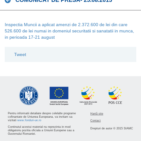
COMUNICAT DE PRESA- 25.08.2015
Inspectia Muncii a aplicat amenzi de 2.372.600 de lei din care
526.600 de lei numai in domeniul securitatii si sanatatii in munca,
in perioada 17-21 august
Tweet
Pentru informatii detaliate despre celelalte programe
Hartă site
cofinantate de Uniunea Europeana, va invitam sa
vizitati
www.fonduri-ue.ro
Contact
Continutul acestui material nu reprezinta in mod
Drepturi de autor © 2015 SIAMC
obligatoriu pozitia oficiala a Uniunii Europene sau a
Guvernului Romaniei.