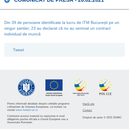
COMUNICAT DE PRESĂ - 26.02.2021
Din 39 de persoane identificate la lucru de ITM București pe un
singur șantier, 23 au declarat că nu au semnat un contract
individual de muncă
Tweet
Pentru informatii detaliate despre celelalte programe
Hartă site
cofinantate de Uniunea Europeana, va invitam sa
vizitati
www.fonduri-ue.ro
Contact
Continutul acestui material nu reprezinta in mod
Drepturi de autor © 2015 SIAMC
obligatoriu pozitia oficiala a Uniunii Europene sau a
Guvernului Romaniei.