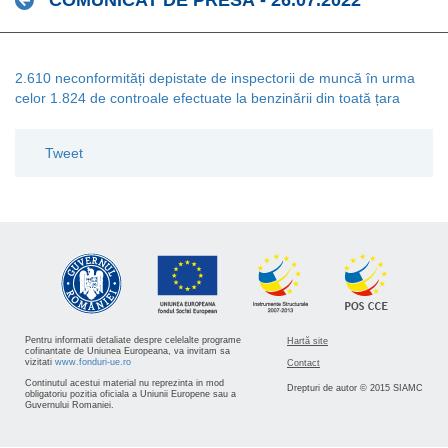
COMUNICAT DE PRESĂ - 26.07.2022
2.610 neconformități depistate de inspectorii de muncă în urma
celor 1.824 de controale efectuate la benzinării din toată țara
Tweet
Pentru informatii detaliate despre celelalte programe
Hartă site
cofinantate de Uniunea Europeana, va invitam sa
vizitati
www.fonduri-ue.ro
Contact
Continutul acestui material nu reprezinta in mod
Drepturi de autor © 2015 SIAMC
obligatoriu pozitia oficiala a Uniunii Europene sau a
Guvernului Romaniei.