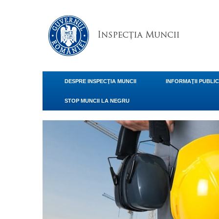
DESPRE INSPECŢIA MUNCII
INFORMAŢII PUBLI
STOP MUNCII LA NEGRU