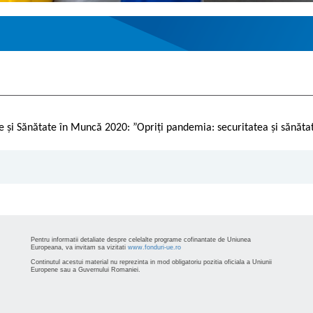
ate și Sănătate în Muncă 2020:
”Opriți pandemia: securitatea și sănătat
Pentru informatii detaliate despre celelalte programe cofinantate de Uniunea
Europeana, va invitam sa vizitati
www.fonduri-ue.ro
Continutul acestui material nu reprezinta in mod obligatoriu pozitia oficiala a Uniunii
Europene sau a Guvernului Romaniei.