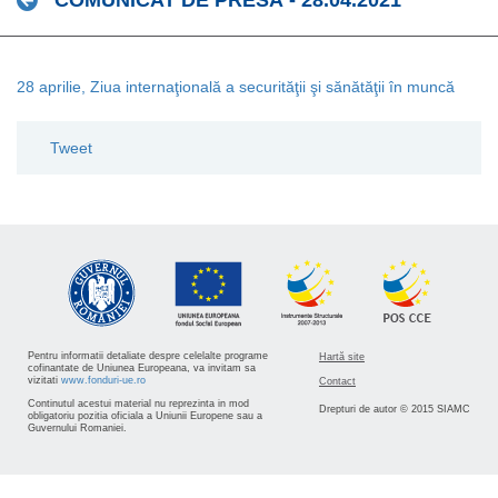
COMUNICAT DE PRESĂ - 28.04.2021
28 aprilie, Ziua internaţională a securităţii şi sănătăţii în muncă
Tweet
Pentru informatii detaliate despre celelalte programe
Hartă site
cofinantate de Uniunea Europeana, va invitam sa
vizitati
www.fonduri-ue.ro
Contact
Continutul acestui material nu reprezinta in mod
Drepturi de autor © 2015 SIAMC
obligatoriu pozitia oficiala a Uniunii Europene sau a
Guvernului Romaniei.