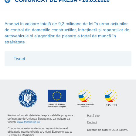
COMUNICAT DE PRESĂ - 28.05.2020
Amenzi în valoare totală de 9,2 milioane de lei în urma acțiunilor
de control din domeniile construcțiilor, întreținerii și reparațiilor de
autovehicule și a agenților de plasare a forței de muncă în
străinătate
Tweet
Pentru informatii detaliate despre celelalte programe
Hartă site
cofinantate de Uniunea Europeana, va invitam sa
vizitati
www.fonduri-ue.ro
Contact
Continutul acestui material nu reprezinta in mod
Drepturi de autor © 2015 SIAMC
obligatoriu pozitia oficiala a Uniunii Europene sau a
Guvernului Romaniei.