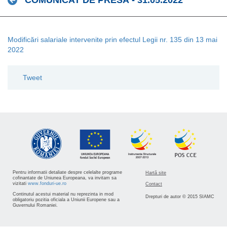
COMUNICAT DE PRESĂ - 31.05.2022
Modificări salariale intervenite prin efectul Legii nr. 135 din 13 mai
2022
Tweet
Pentru informatii detaliate despre celelalte programe
Hartă site
cofinantate de Uniunea Europeana, va invitam sa
vizitati
www.fonduri-ue.ro
Contact
Continutul acestui material nu reprezinta in mod
Drepturi de autor © 2015 SIAMC
obligatoriu pozitia oficiala a Uniunii Europene sau a
Guvernului Romaniei.