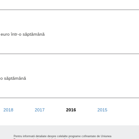
e euro într-o săptămână
r-o săptămână
2018
2017
2016
2015
Pentru informatii detaliate despre celelalte programe cofinantate de Uniunea