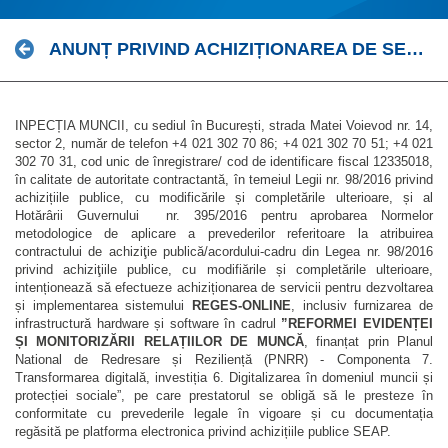
ANUNȚ PRIVIND ACHIZIȚIONAREA DE SERVICII PENTRU DEZVOLTAREA ȘI IMPLEMENTAREA SISTEMULUI REGES-ONLINE.
INPECȚIA MUNCII, cu sediul în București, strada Matei Voievod nr. 14,
sector 2, număr de telefon +4 021 302 70 86; +4 021 302 70 51; +4 021
302 70 31, cod unic de înregistrare/ cod de identificare fiscal 12335018,
în calitate de autoritate contractantă, în temeiul Legii nr. 98/2016 privind
achizițiile publice, cu modificările și completările ulterioare, și al
Hotărârii Guvernului nr. 395/2016 pentru aprobarea Normelor
metodologice de aplicare a prevederilor referitoare la atribuirea
contractului de achiziţie publică/acordului-cadru din Legea nr. 98/2016
privind achiziţiile publice, cu modifiările și completările ulterioare,
intenționează să efectueze achiziționarea de servicii pentru dezvoltarea
și implementarea sistemului
REGES-ONLINE
, inclusiv furnizarea de
infrastructură hardware și software în cadrul
”REFORMEI EVIDENȚEI
ȘI MONITORIZĂRII RELAȚIILOR DE MUNCĂ
, finanțat prin Planul
National de Redresare și Reziliență (PNRR) - Componenta 7.
Transformarea digitală, investiția 6. Digitalizarea în domeniul muncii și
protecției sociale”, pe care prestatorul se obligă să le presteze în
conformitate cu prevederile legale în vigoare și cu documentația
regăsită pe platforma electronica privind achizițiile publice SEAP.