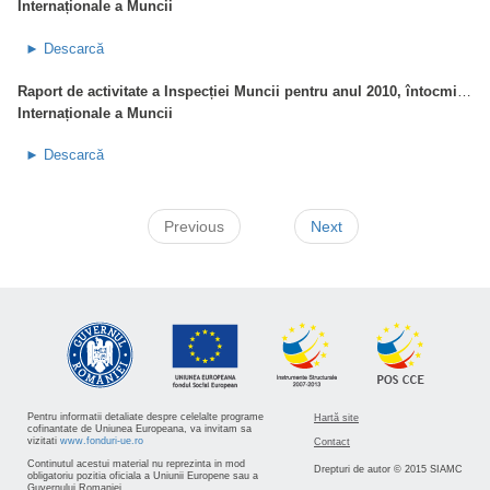
Internaționale a Muncii
► Descarcă
Raport de activitate a Inspecției Muncii pentru anul 2010, întocmit în baza Convențiilor 81 și 129 ale
Internaționale a Muncii
► Descarcă
Previous
Next
Pentru informatii detaliate despre celelalte programe
Hartă site
cofinantate de Uniunea Europeana, va invitam sa
vizitati
www.fonduri-ue.ro
Contact
Continutul acestui material nu reprezinta in mod
Drepturi de autor © 2015 SIAMC
obligatoriu pozitia oficiala a Uniunii Europene sau a
Guvernului Romaniei.