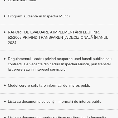
Program audiențe în Inspecția Muncii
RAPORT DE EVALUARE A IMPLEMENTĂRII LEGII NR.
52/2003 PRIVIND TRANSPARENŢA DECIZIONALĂ ÎN ANUL
2024
Regulamentul –cadru privind ocuparea unei functii publice sau
contractuale vacante din cadrul Inspectiei Muncii, prin transfer
la cerere sau in interesul serviciului
Model cerere solicitare informații de interes public
Lista cu documente ce conțin informații de interes public
Lista cu documente produse și/sau gestionate de Inspecția