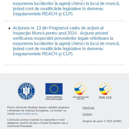
expunerea lucrătorilor la agenţi chimici la locul de muncă,
ţinând cont de modificările legislative în domeniu
(regulamentele REACH şi CLP)
Acţiunea nr. 13 din Programul cadru de acţiuni al
Inspecţiei Muncii pentru anul 2014 - Acţiune privind
verificarea respectării prevederilor legale referitoare la
expunerea lucrătorilor la agenţi chimici la locul de muncă,
ţinând cont de modificările legislative în domeniu
(regulamentele REACH şi CLP)
Pentru informatii detaliate despre celelalte programe
Hartă site
cofinantate de Uniunea Europeana, va invitam sa
vizitati
www.fonduri-ue.ro
Contact
Continutul acestui material nu reprezinta in mod
Drepturi de autor © 2015 SIAMC
obligatoriu pozitia oficiala a Uniunii Europene sau a
Guvernului Romaniei.