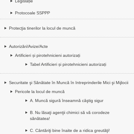
Legislație
Protocoale SSPPP
Protecţia tinerilor la locul de muncă
Autorizări/Avize/Acte
Artificieri și pirotehnicieni autorizați
Tabel Artificieri și pirotehnicieni autorizați
Securitate şi Sănătate în Muncă în Intreprinderile Mici şi Mijlocii
Pericole la locul de muncă
A. Muncă sigură înseamnă câştig sigur
B. Nu lăsaţi agenţii chimici să vă corodeze
sănătatea!
C. Cântăriţi bine înaite de a ridica greutăţi!