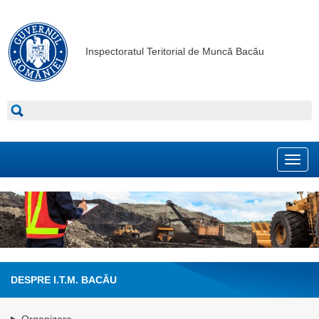
Inspectoratul Teritorial de Muncă Bacău
Toggl
navig
DESPRE I.T.M. BACĂU
Organizare