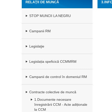
RELAŢII DE MUNCĂ
3.INF
DIN L
STOP MUNCII LA NEGRU
Campanii RM
Legislaţie
Legislația speficică CCMMRM
Campanii de control în domeniul RM
Contracte colective de muncă
1.Documente necesare
înregistrării CCM - Acte adiționale
la CCM