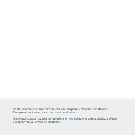
Pentru informatii detaliate despre celelalte programe cofinantate de Uniunea
Europeana, va invitam sa vizitati
www.fonduri-ue.ro
Continutul acestui material nu reprezinta in mod obligatoriu pozitia oficiala a Uniunii
Europene sau a Guvernului Romaniei.