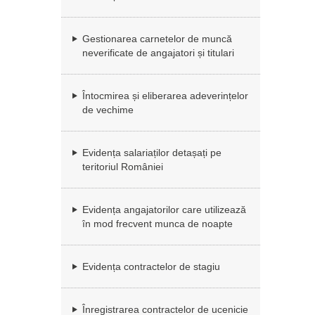
Gestionarea carnetelor de muncă
neverificate de angajatori și titulari
Întocmirea și eliberarea adeverințelor
de vechime
Evidența salariaților detașați pe
teritoriul României
Evidența angajatorilor care utilizează
în mod frecvent munca de noapte
Evidența contractelor de stagiu
Înregistrarea contractelor de ucenicie