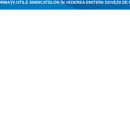
ORMAŢII UTILE SINDICATELOR ÎN VEDEREA EMITERII DOVEZII DE
EGEA NR.62/2011 A DIALOGULUI SOCIAL