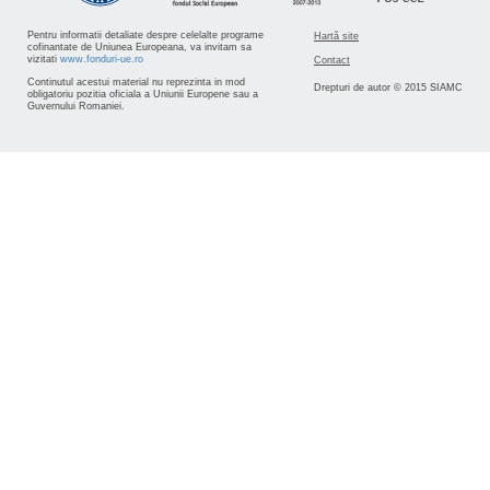
Pentru informatii detaliate despre celelalte programe
Hartă site
cofinantate de Uniunea Europeana, va invitam sa
vizitati
www.fonduri-ue.ro
Contact
Continutul acestui material nu reprezinta in mod
Drepturi de autor © 2015 SIAMC
obligatoriu pozitia oficiala a Uniunii Europene sau a
Guvernului Romaniei.