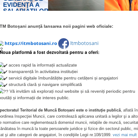
RELAŢII DE MUNCĂ
REGISTRUL
GENERAL DE
EVIDENŢĂ A
SALARIAŢILOR
vezi mai mult
ITM Botoșani anunță lansarea noii pagini web oficiale:
SECURITA
Itmbotosani
SĂNĂTAT
https://itmbotosani.ro
MUNCĂ
Noua platformă a fost dezvoltată pentru a oferi:
acces rapid la informații actualizate
transparență în activitatea instituției
servicii digitale îmbunătățite pentru cetățeni și angajatori
structură clară și navigare simplificată
Vă invităm să explorați noul website și să reveniți periodic pentru
noutăți și informații de interes public.
pectoratul Teritorial de Muncă Botoșani este o instituţie publică
, aflată în
ordinea Inspecţiei Muncii, care controlează aplicarea unitară a legilor şi a alto
e normative care reglementează domeniul muncii, relaţiile de muncă, securita
sănătatea în muncă la toate persoanele juridice şi fizice din sectorul public, mi
vat şi alte categorii de angajatori, în condiţiile Legii nr.108/1999.
vezi mai mult