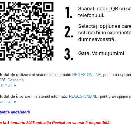
hidul de utilizare
al sistemului informatic
R
EGES-ONLINE
, pentru a-i spriji
026.
Descarcă
ai mult
►
hidul de înrolare
în sistemul informatic
REGES-ONLINE
, pentru a-i sprijin
ai mult
►
tenție angajatori!
e la 1 ianuarie 2026 aplicația Revisal nu va mai fi disponibilă.