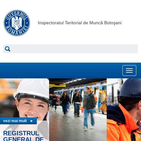
Inspectoratul Teritorial de Muncă Botoşani
Toggl
navig
vezi mai mult
►
vezi mai mult
►