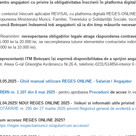
entru angajatori cu privire la obligativitatea înscrierii în platforma digita
n contextul înlocuirii aplicației REVISAL cu platforma digitală REGES-ONLINE 
ropunerea Ministerului Muncii, Familiei, Tineretului și Solidarității Sociale, to
uncă Botoșani îndeamnă toți angajatorii să ia din timp măsurile necesar
️ Reamintim:
nerespectarea obligațiilor legale atrage răspunderea contrav
5.000 lei la 20.000 lei, iar necompletarea tuturor elementelor contractelor in
.000 lei la 10.000 lei) .
eprezentanții ITM Botoșani își exprimă disponibilitatea de a sprijini anga
tr. Aleea G-ral Gheorghe Avrămescu Nr.26 A, telefonic-0231/514854-interior 
3.05.2025 -
Ghid manual utilizare REGES ONLINE - Salariat / Angajator
RDIN nr. 1.107 din 6 mai 2025
- pentru aprobarea
Procedurii
de acces
în ve
1.04.2025! NOU! REGES ONLINE 2025 - linkuri si informatii utile privin
OTĂRÂRE nr. 295 din 27 martie 2025 privind Registrul general de evidență a
um accesez REGES ONLINE 2025?
ttps://reges.inspectiamuncii.ro/ajutor/cum-accesez/