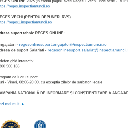
EGES ONLINE 2025
(in cadrul paginii aveti Regesul Vechi unde scrie - "ATE
ttps://reges.inspectiamuncii.ro/
EGES VECHI (PENTRU DEPUNERI RVS)
ttps://reges1.inspectiamuncii.ro/
dresa suport tehnic REGES ONLINE:
ngajatori -
regesonlinesuport.angajator@inspectiamuncii.ro
dresa de suport Salariati -
regesonlinesuport.salariat@inspectiamuncii.
elefon ghid interactiv:
800 500 166
rogram de lucru suport:
uni - Vineri, 08:00-20:00, cu exceptia zilelor de sarbatori legale
AMPANIA NAȚIONALĂ DE INFORMARE ȘI CONȘTIENTIZARE A ANGAJA
ezi mai mult
►