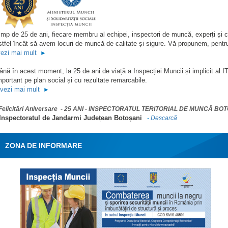
imp de 25 de ani, fiecare membru al echipei, inspectori de muncă, experți și consi
stfel încât să avem locuri de muncă de calitate și sigure. Vă propunem, pentru
ezi mai mult
►
ână în acest moment, la 25 de ani de viață a Inspecției Muncii și implicit al I
mportant pe plan social și cu rezultate remarcabile.
vezi mai mult
►
Felicitări Aniversare - 25 ANI - INSPECTORATUL TERITORIAL DE MUNCĂ BO
 Inspectoratul de Jandarmi Județean Botoșani
-
Descarcă
ZONA DE INFORMARE