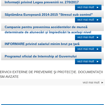
Informații privind Legea prevenirii nr. 270/2017
vezi mai mult
►
Săptămâna Europeană 2014-2015 "Stresul sub control"
vezi mai mult
►
Campanie pentru prevenirea accidentelor de muncă
determinate de alunecări şi împiedicări la acelaşi nivel
vezi mai mult
►
INFORMARE privind salariul minim brut pe ţară
vezi mai mult
►
Programul oficial de Internship al Guvernului
vezi mai mult
►
ERVICII EXTERNE DE PREVENIRE ŞI PROTECŢIE. DOCUMENTAŢII
SM AVIZATE
vezi mai mult
►