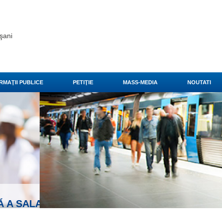
şani
RMAŢII PUBLICE
PETIŢIE
MASS-MEDIA
NOUTATI
 mult
►
ŢII DE MUNCĂ