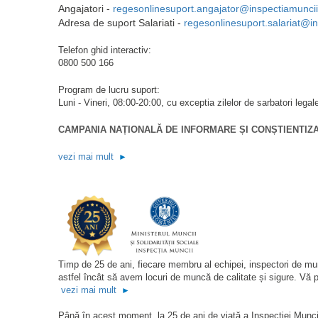
Angajatori -
regesonlinesuport.angajator@inspectiamuncii
Adresa de suport Salariati -
regesonlinesuport.salariat@in
Telefon ghid interactiv:
0800 500 166
Program de lucru suport:
Luni - Vineri, 08:00-20:00, cu exceptia zilelor de sarbatori legal
CAMPANIA NAȚIONALĂ DE INFORMARE ȘI CONȘTIENTIZA
vezi mai mult
►
Timp de 25 de ani, fiecare membru al echipei, inspectori de muncă,
astfel încât să avem locuri de muncă de calitate și sigure. Vă 
vezi mai mult
►
Până în acest moment, la 25 de ani de viață a Inspecției Muncii 