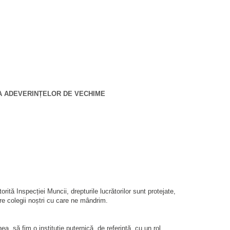
EA ADEVERINȚELOR DE VECHIME
rită Inspecției Muncii, drepturile lucrătorilor sunt protejate,
re colegii noștri cu care ne mândrim.
 să fim o instituție puternică, de referință, cu un rol