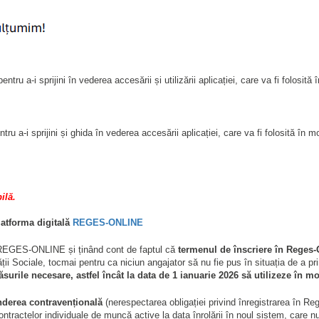
pentru a-i sprijini în vederea accesării și utilizării aplicației, care va fi folos
entru a-i sprijini și ghida în vederea accesării aplicației, care va fi folosită 
ilă.
platforma digitală
REGES-ONLINE
lă REGES-ONLINE și ținând cont de faptul că
termenul de înscriere în Reges-
ății Sociale, tocmai pentru ca niciun angajator să nu fie pus în situația de a pr
surile necesare, astfel încât la data de 1 ianuarie 2026 să utilizeze î
underea contravențională
(nerespectarea obligației privind înregistrarea în R
 contractelor individuale de muncă active la data înrolării în noul sistem, c