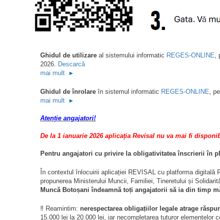
Ghidul de utilizare
al sistemului informatic
R
EGES-ONLINE
, 
2026.
Descarcă
mai mult
►
Ghidul de înrolare
în sistemul informatic
REGES-ONLINE
, p
mai mult
►
Atenție angajatori!
De la 1 ianuarie 2026 aplicația Revisal nu va mai fi disponib
Pentru angajatori cu privire la obligativitatea înscrierii în 
În contextul înlocuirii aplicației REVISAL cu platforma digita
propunerea Ministerului Muncii, Familiei, Tineretului și Solidarit
Muncă Botoșani îndeamnă toți angajatorii să ia din timp mă
‼️ Reamintim:
nerespectarea obligațiilor legale atrage răsp
15.000 lei la 20.000 lei, iar necompletarea tuturor elementelor