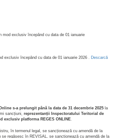
ită în mod exclusiv începând cu data de 01 ianuarie
în mod exclusiv începând cu data de 01 ianuarie 2026 .
Descarcă
Online s-a prelungit până la data de 31 decembrie 2025
la
imi sancțiuni,
reprezentanții Inspectoratului Teritorial de
n mod exclusiv platforma REGES ONLINE
.
egistru, în termenul legal, se sancționează cu amendă de la
are nu se regăsesc în REVISAL, se sancționează cu amendă de la