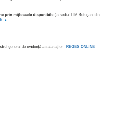
ine prin mijloacele disponibile
(la sediul ITM Botoșani din
lt
►
strul general de evidență a salariaților -
REGES-ONLINE