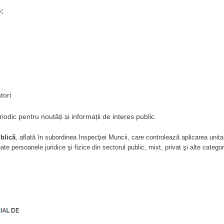
Ă A SALARIAŢILOR
e:
tori
iodic pentru noutăți și informații de interes public.
ublică
, aflată în subordinea Inspecţiei Muncii, care controlează aplicarea unit
e persoanele juridice şi fizice din sectorul public, mixt, privat şi alte categori