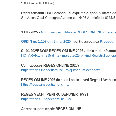
5.000 lei la 10.000 lei) .
Reprezentanții ITM Botoșani își exprimă disponibilitatea de 
Str. Aleea G-ral Gheorghe Avrămescu Nr.26 A, telefonic-0231/5
13.05.2025 -
Ghid manual utilizare REGES ONLINE - Salaria
ORDIN nr. 1.107 din 6 mai 2025
- pentru aprobarea
Proceduri
01.04.2025! NOU! REGES ONLINE 2025 - linkuri si informati
HOTĂRÂRE nr. 295 din 27 martie 2025 privind Registrul genera
Cum accesez REGES ONLINE 2025?
https://reges.inspectiamuncii.ro/ajutor/cum-accesez/
REGES ONLINE 2025
(in cadrul paginii aveti Regesul Vechi u
https://reges.inspectiamuncii.ro/
REGES VECHI (PENTRU DEPUNERI RVS)
https://reges1.inspectiamuncii.ro/
Adresa suport tehnic REGES ONLINE: