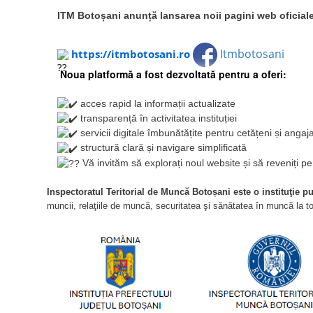
REGISTRUL GENERAL DE EVIDENŢ
ITM Botoșani anunță lansarea noii pagini web oficial
Itmbotosani
https://itmbotosani.ro
Noua platformă a fost dezvoltată pentru a oferi:
acces rapid la informații actualizate
transparență în activitatea instituției
servicii digitale îmbunătățite pentru cetățeni și angaja
structură clară și navigare simplificată
Vă invităm să explorați noul website și să reveniți per
Inspectoratul Teritorial de Muncă Botoșani este o instituţie p
muncii, relaţiile de muncă, securitatea şi sănătatea în muncă la toat