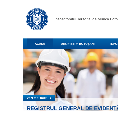
Inspectoratul Teritorial de Muncă Boto
ACASA
DESPRE ITM BOTOȘANI
INFO
vezi mai
RELA
vezi mai mult
►