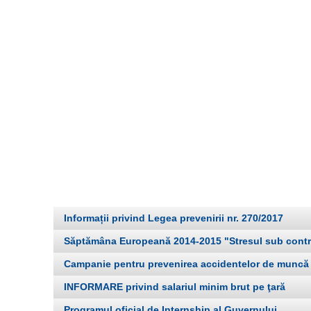
Informații privind Legea prevenirii nr. 270/2017
Săptămâna Europeană 2014-2015 "Stresul sub contr
Campanie pentru prevenirea accidentelor de muncă de
INFORMARE privind salariul minim brut pe ţară
Programul oficial de Internship al Guvernului