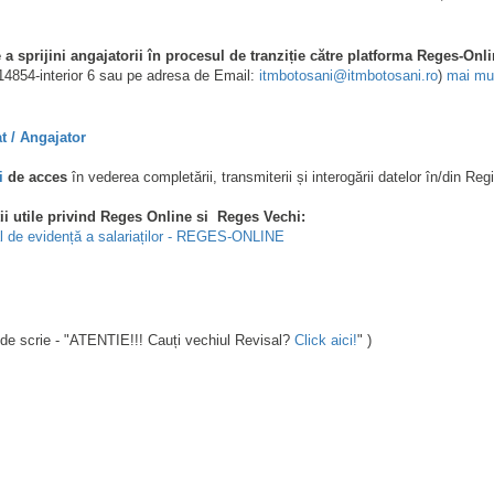
a sprijini angajatorii în procesul de tranziție către platforma Reges-Onl
14854-interior 6 sau pe adresa de Email:
itmbotosani@itmbotosani.ro
)
mai mu
t / Angajator
i
de acces
în vederea completării, transmiterii și interogării datelor în/din Regi
i utile privind Reges Online si Reges Vechi:
l de evidență a salariaților - REGES-ONLINE
nde scrie - "ATENTIE!!! Cauți vechiul Revisal?
Click aici!
" )