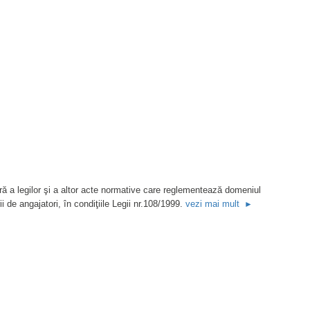
vezi mai mult
►
SECURITATEA ŞI SĂNĂTATEA ÎN MU
ară a legilor şi a altor acte normative care reglementează domeniul
i de angajatori, în condiţiile Legii nr.108/1999.
vezi mai mult
►