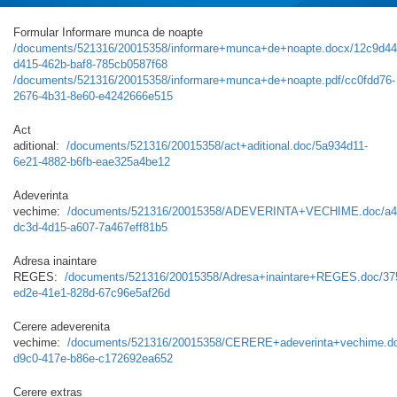
Formular Informare munca de noapte
/documents/521316/20015358/informare+munca+de+noapte.docx/12c9d44
d415-462b-baf8-785cb0587f68
/documents/521316/20015358/informare+munca+de+noapte.pdf/cc0fdd76-
2676-4b31-8e60-e4242666e515
Act
aditional:
/documents/521316/20015358/act+aditional.doc/5a934d11-
6e21-4882-b6fb-eae325a4be12
Adeverinta
vechime:
/documents/521316/20015358/ADEVERINTA+VECHIME.doc/a4
dc3d-4d15-a607-7a467eff81b5
Adresa inaintare
REGES:
/documents/521316/20015358/Adresa+inaintare+REGES.doc/37
ed2e-41e1-828d-67c96e5af26d
Cerere adeverenita
vechime:
/documents/521316/20015358/CERERE+adeverinta+vechime.do
d9c0-417e-b86e-c172692ea652
Cerere extras