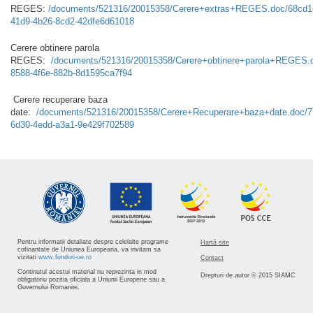
REGES:
/documents/521316/20015358/Cerere+extras+REGES.doc/68cd1
41d9-4b26-8cd2-42dfe6d61018
Cerere obtinere parola
REGES:
/documents/521316/20015358/Cerere+obtinere+parola+REGES.
8588-4f6e-882b-8d1595ca7f94
Cerere recuperare baza
date:
/documents/521316/20015358/Cerere+Recuperare+baza+date.doc/7
6d30-4edd-a3a1-9e429f702589
Pentru informatii detaliate despre celelalte programe
Hartă site
cofinantate de Uniunea Europeana, va invitam sa
vizitati
www.fonduri-ue.ro
Contact
Continutul acestui material nu reprezinta in mod
Drepturi de autor © 2015 SIAMC
obligatoriu pozitia oficiala a Uniunii Europene sau a
Guvernului Romaniei.