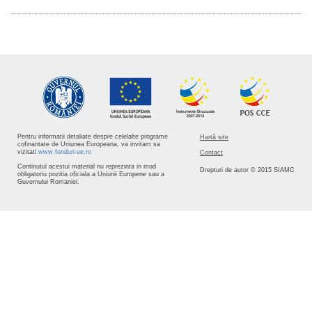
Pentru informatii detaliate despre celelalte programe
Hartă site
cofinantate de Uniunea Europeana, va invitam sa
vizitati
www.fonduri-ue.ro
Contact
Continutul acestui material nu reprezinta in mod
Drepturi de autor © 2015 SIAMC
obligatoriu pozitia oficiala a Uniunii Europene sau a
Guvernului Romaniei.