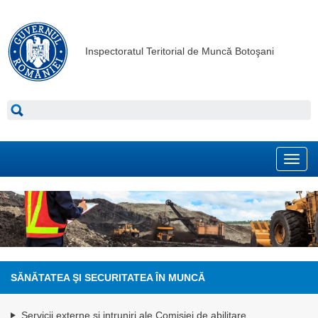
Inspectoratul Teritorial de Muncă Botoşani
Toggl
navig
SĂNĂTATEA ŞI SECURITATEA ÎN MUNCĂ
Servicii externe si intruniri ale Comisiei de abilitare