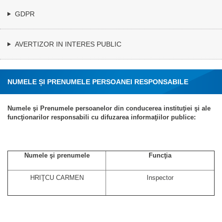
GDPR
AVERTIZOR IN INTERES PUBLIC
NUMELE ȘI PRENUMELE PERSOANEI RESPONSABILE
PENTRU LEGEA 544/2001
Numele şi Prenumele persoanelor din conducerea instituţiei şi ale
funcţionarilor responsabili cu difuzarea informaţiilor publice:
Numele şi prenumele
Funcţia
HRIŢCU CARMEN
Inspector