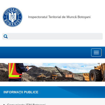
Inspectoratul Teritorial de Muncă Botoşani
Toggl
navig
INFORMAŢII PUBLICE
Comunicate ITM Botosani