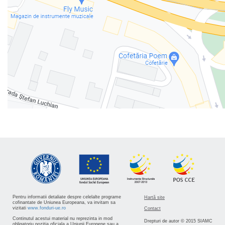
Pentru informatii detaliate despre celelalte programe
Hartă site
cofinantate de Uniunea Europeana, va invitam sa
vizitati
www.fonduri-ue.ro
Contact
Continutul acestui material nu reprezinta in mod
Drepturi de autor © 2015 SIAMC
obligatoriu pozitia oficiala a Uniunii Europene sau a