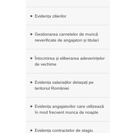
Evidența zilierilor
Gestionarea carnetelor de muncă
neverificate de angajatori și titulari
Întocmirea și eliberarea adeverințelor
de vechime
Evidența salariaților detașați pe
teritoriul României
Evidența angajatorilor care utilizează
în mod frecvent munca de noapte
Evidența contractelor de stagiu