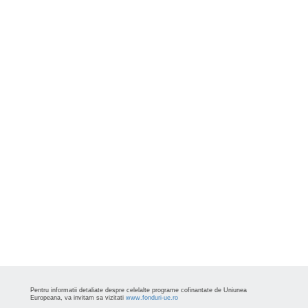
Pentru informatii detaliate despre celelalte programe cofinantate de Uniunea
Europeana, va invitam sa vizitati
www.fonduri-ue.ro