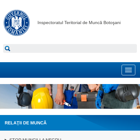
Inspectoratul Teritorial de Muncă Botoşani
Toggl
navig
RELAŢII DE MUNCĂ
STOP MUNCII LA NEGRU