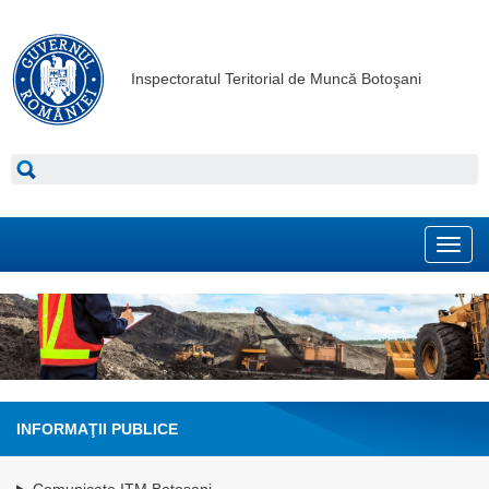
Inspectoratul Teritorial de Muncă Botoşani
Toggl
navig
INFORMAŢII PUBLICE
Comunicate ITM Botosani