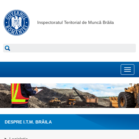
Inspectoratul Teritorial de Muncă Brăila
Toggl
navig
DESPRE I.T.M. BRĂILA
Legislatie