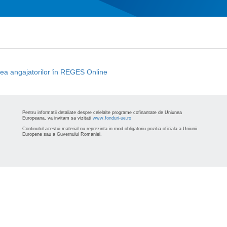
rea angajatorilor în REGES Online
Pentru informatii detaliate despre celelalte programe cofinantate de Uniunea
Europeana, va invitam sa vizitati
www.fonduri-ue.ro
Continutul acestui material nu reprezinta in mod obligatoriu pozitia oficiala a Uniunii
Europene sau a Guvernului Romaniei.