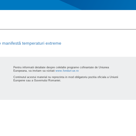
se manifestă temperaturi extreme
Pentru informatii detaliate despre celelalte programe cofinantate de Uniunea
Europeana, va invitam sa vizitati
www.fonduri-ue.ro
Continutul acestui material nu reprezinta in mod obligatoriu pozitia oficiala a Uniunii
Europene sau a Guvernului Romaniei.