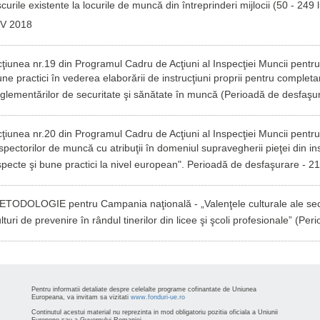
scurile existente la locurile de muncă din întreprinderi mijlocii (50 - 249 l
IV 2018
ţiunea nr.19 din Programul Cadru de Acţiuni al Inspecţiei Muncii pe
ne practici în vederea elaborării de instrucţiuni proprii pentru completa
glementărilor de securitate şi sănătate în muncă (
Perioadă de desfaşura
ţiunea nr.20 din Programul Cadru de Acţiuni al Inspecţiei Muncii pentru
spectorilor de muncă cu atribuţii în domeniul supravegherii pieţei din ins
pecte şi bune practici la nivel european".
Perioadă de desfaşurare - 21
TODOLOGIE pentru Campania naţională - „Valenţele culturale ale securi
lturi de prevenire în rândul tinerilor din licee şi şcoli profesionale” (
Peri
Pentru informatii detaliate despre celelalte programe cofinantate de Uniunea
Europeana, va invitam sa vizitati
www.fonduri-ue.ro
Continutul acestui material nu reprezinta in mod obligatoriu pozitia oficiala a Uniunii