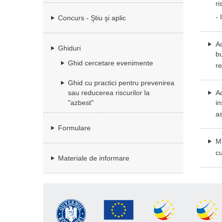
ri
-
Concurs - Ştiu şi aplic
Ac
Ghiduri
bu
Ghid cercetare evenimente
re
Ghid cu practici pentru prevenirea
sau reducerea riscurilor la
Ac
"azbest"
in
as
Formulare
ME
cu
Materiale de informare