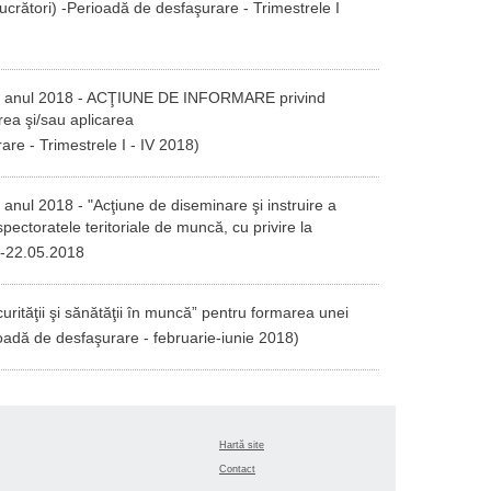
ucrători) -
Perioadă de desfaşurare - Trimestrele I
ntru anul 2018 - ACŢIUNE DE INFORMARE privind
rea şi/sau aplicarea
re - Trimestrele I -
IV 2018)
 anul 2018 - "Acţiune de diseminare şi instruire a
pectoratele teritoriale de muncă, cu privire la
-22.05.
2018
tăţii şi sănătăţii în muncă” pentru formarea unei
oadă de desfaşurare - februarie-iunie
2018)
Hartă site
Contact