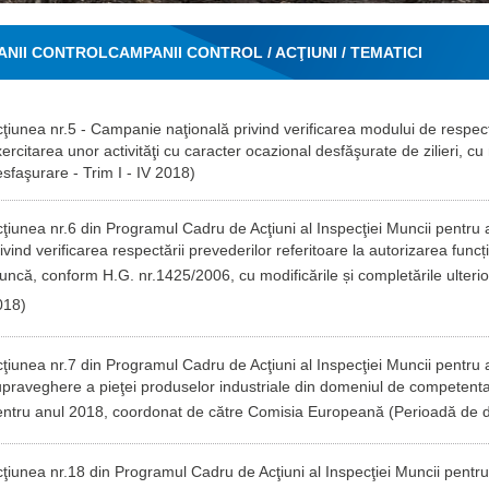
ANII CONTROL
CAMPANII CONTROL / ACŢIUNI / TEMATICI
ţiunea nr.5 - Campanie naţională privind verificarea modului de respect
ercitarea unor activităţi cu caracter ocazional desfăşurate de zilieri, cu
sfaşurare - Trim I - IV 2018)
ţiunea nr.6 din Programul Cadru de Acţiuni al Inspecţiei Muncii pen
ivind verificarea respectării prevederilor referitoare la autorizarea funcți
ncă, conform H.G. nr.1425/2006, cu modificările și completările ulteri
018
)
ţiunea nr.7 din Programul Cadru de Acţiuni al Inspecţiei Muncii pen
praveghere a pieţei produselor industriale din domeniul de competenta 
entru anul 2018, coordonat de către Comisia Europeană
(Perioadă de 
ţiunea nr.18 din Programul Cadru de Acţiuni al Inspecţiei Muncii pe