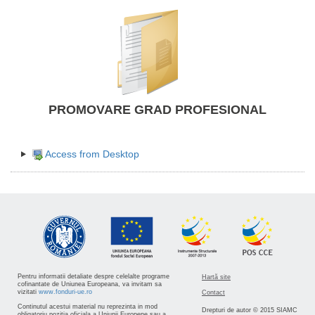
PROMOVARE GRAD PROFESIONAL
Access from Desktop
Pentru informatii detaliate despre celelalte programe
Hartă site
cofinantate de Uniunea Europeana, va invitam sa
vizitati
www.fonduri-ue.ro
Contact
Continutul acestui material nu reprezinta in mod
Drepturi de autor © 2015 SIAMC
obligatoriu pozitia oficiala a Uniunii Europene sau a