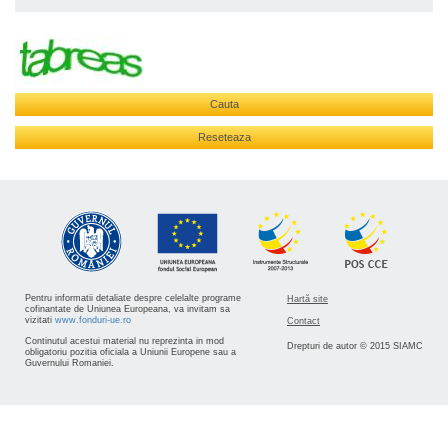
Cauta
Reseteaza
Pentru informatii detaliate despre celelalte programe
Hartă site
cofinantate de Uniunea Europeana, va invitam sa
vizitati
www.fonduri-ue.ro
Contact
Continutul acestui material nu reprezinta in mod
Drepturi de autor © 2015 SIAMC
obligatoriu pozitia oficiala a Uniunii Europene sau a
Guvernului Romaniei.