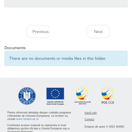
Previous
Next
Documents
There are no documents or media files in this folder.
Pentru informatii detaliate despre celelalte programe
Hartă site
cofinantate de Uniunea Europeana, va invitam sa
vizitati
www.fonduri-ue.ro
Contact
Continutul acestui material nu reprezinta in mod
Drepturi de autor © 2015 SIAMC
obligatoriu pozitia oficiala a Uniunii Europene sau a
Guvernului Romaniei.