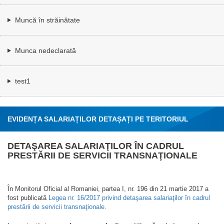
Muncă în străinătate
Munca nedeclarată
test1
EVIDENȚA SALARIAȚILOR DETAȘAȚI PE TERITORIUL
ROMÂNIEI
DETAŞAREA SALARIAŢILOR ÎN CADRUL
PRESTĂRII DE SERVICII TRANSNAŢIONALE
În Monitorul Oficial al Romaniei, partea I, nr. 196 din 21 martie 2017 a
fost publicată
Legea nr. 16/2017 privind detaşarea salariaţilor în cadrul
prestării de servicii transnaţionale.