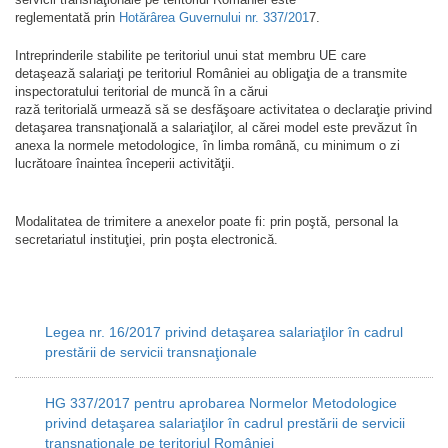
reglementată prin
Hotărârea Guvernului nr. 337/201
7.
Intreprinderile stabilite pe teritoriul unui stat membru UE care
detaşează salariaţi pe teritoriul României au obligaţia de a transmite
inspectoratului teritorial de muncă în a cărui
rază teritorială urmează să se desfăşoare activitatea o declaraţie privind
detaşarea transnaţională a salariaţilor, al cărei model este prevăzut în
anexa la normele metodologice, în limba română, cu minimum o zi
lucrătoare înaintea începerii activităţii.
Modalitatea de trimitere a anexelor poate fi: prin poştă, personal la
secretariatul instituţiei, prin poşta electronică.
Legea nr. 16/2017 privind detaşarea salariaţilor în cadrul
prestării de servicii transnaţionale
HG 337/2017 pentru aprobarea Normelor Metodologice
privind detaşarea salariaţilor în cadrul prestării de servicii
transnaţionale pe teritoriul României