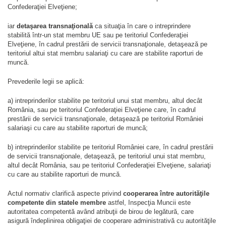
Confederaţiei Elveţiene;
iar
detaşarea transnaţională
ca situaţia în care o intreprindere
stabilită într-un stat membru UE sau pe teritoriul Confederaţiei
Elveţiene, în cadrul prestării de servicii transnaţionale, detaşează pe
teritoriul altui stat membru salariaţi cu care are stabilite raporturi de
muncă.
Prevederile legii se aplică:
a) intreprinderilor stabilite pe teritoriul unui stat membru, altul decât
România, sau pe teritoriul Confederaţiei Elveţiene care, în cadrul
prestării de servicii transnaţionale, detaşează pe teritoriul României
salariaşi cu care au stabilite raporturi de muncă;
b) intreprinderilor stabilite pe teritoriul României care, în cadrul prestării
de servicii transnaţionale, detaşează, pe teritoriul unui stat membru,
altul decât România, sau pe teritoriul Confederaţiei Elveţiene, salariaţi
cu care au stabilite raporturi de muncă.
Actul normativ clarifică aspecte privind
cooperarea între autorităţile
competente din statele membre
astfel, Inspecţia Muncii este
autoritatea competentă având atribuţii de birou de legătură, care
asigură îndeplinirea obligaţiei de cooperare administrativă cu autorităţile