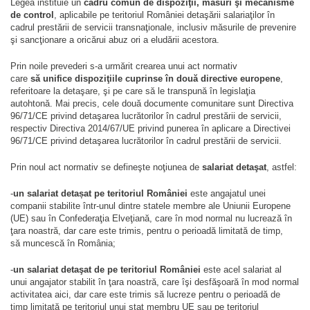
Legea instituie un
cadru comun de dispoziţii, măsuri şi mecanisme
de control
, aplicabile pe teritoriul României detaşării salariaţilor în
cadrul prestării de servicii transnaţionale, inclusiv măsurile de prevenire
şi sancţionare a oricărui abuz ori a eludării acestora.
Prin noile prevederi s-a urmărit crearea unui act normativ
care
să unifice dispoziţiile cuprinse în două directive europene
,
referitoare la detaşare, şi pe care să le transpună în legislaţia
autohtonă. Mai precis, cele două documente comunitare sunt Directiva
96/71/CE privind detaşarea lucrătorilor în cadrul prestării de servicii,
respectiv Directiva 2014/67/UE privind punerea în aplicare a Directivei
96/71/CE privind detaşarea lucrătorilor în cadrul prestării de servicii.
Prin noul act normativ se defineşte noţiunea de
salariat detaşat
, astfel:
-
un salariat detașat pe teritoriul României
este angajatul unei
companii stabilite într-unul dintre statele membre ale Uniunii Europene
(UE) sau în Confederaţia Elveţiană, care în mod normal nu lucrează în
ţara noastră, dar care este trimis, pentru o perioadă limitată de timp,
să muncescă în România;
-
un salariat detaşat de pe teritoriul României
este acel salariat al
unui angajator stabilit în ţara noastră, care îşi desfăşoară în mod normal
activitatea aici, dar care este trimis să lucreze pentru o perioadă de
timp limitată pe teritoriul unui stat membru UE sau pe teritoriul