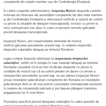
competente din statele membre sau din Confederaţia Elveţiană.
În cadrul cooperării administrative,
Inspecţia Muncii
răspunde cererilor
motivate de informare ale autorităţilor competente din alte state membre
şi din Confederaţia Elveţiană şi efectuează verificări şi acţiuni de control
cu privire la situaţiile de detaşare transnaţională, inclusiv cu privire la
orice nerespectare sau abuz în ceea ce priveşte normele aplicabile
privind detaşarea transnaţională.
Inspecţia Muncii, prin inspectoratele teritoriale de muncă,
verifică aplicarea prevederilor acestei legi, în vederea respectării
drepturilor salariaţilor detaşaţi pe teritoriul României.
Legea conţine dispoziţii referitoare la
respectarea drepturilor
salariaţilor
, astfel că în situaţia în care salariaţii detaşaţi pe teritoriul
României consideră că le-au fost încălcate drepturile cu privire la
condiţiile de muncă sau că au suferit pierderi ori daune ca urmare a
nerespectării prevederilor acestei legi, se pot adresa Inspecţiei Muncii
şi/sau instanţelor judecătoreşti competente din România ori instanţelor
judecătoreşti dintr-un alt stat potrivit convenţiilor internaţionale existente
în materie de competenţă judiciară şi pot depune plângere împotriva
angajatorului lor în mod direct.
Procedura specifică privind detaşarea salariaţilor în cadrul prestării de
servicii transnaţionale pe teritoriul României este